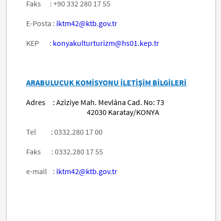
Faks : +90 332 280 17 55
E-Posta :
iktm42@ktb.gov.tr
KEP :
konyakulturturizm@hs01.kep.tr
ARABULUCUK KOMİSYONU İLETİŞİM BİLGİLERİ
Adres : Aziziye Mah. Mevlâna Cad. No: 73
42030 Karatay/KONYA
Tel : 0332.280 17 00
Faks : 0332.280 17 55
e-mail :
iktm42@ktb.gov.tr