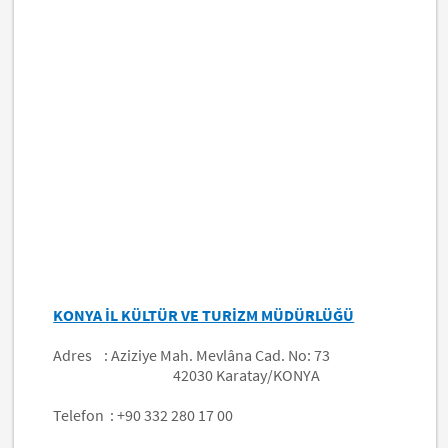
KONYA İL KÜLTÜR VE TURİZM MÜDÜRLÜĞÜ
Adres :
Aziziye Mah. Mevlâna Cad. No: 73
42030 Karatay/KONYA
Telefon :
+90 332 280 17 00